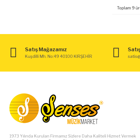
Toplam 9 ür
Satış Mağazamız
Satı
Kuşdilli Mh. No:49 40100 KIRŞEHİR
satis
1973 Yılında Kurulan Firmamız Sizlere Daha Kaliteli Hizmet Vermek