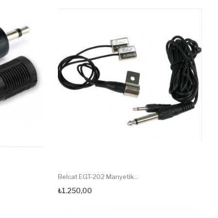
Belcat EGT-202 Manyetik...
₺1.250,00