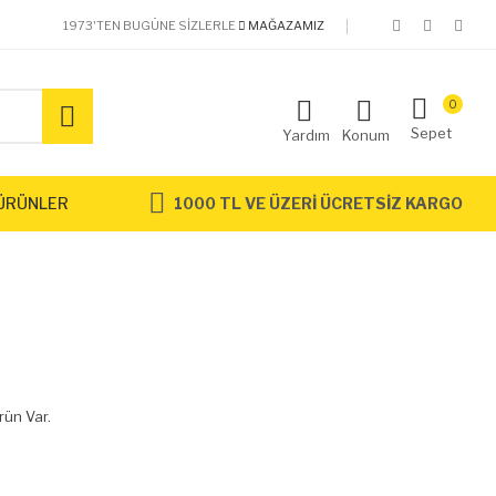
1973'TEN BUGÜNE SIZLERLE
MAĞAZAMIZ
0
Sepet
Yardım
Konum
ÜRÜNLER
1000 TL VE ÜZERİ ÜCRETSİZ KARGO
rün Var.