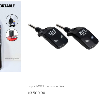
Joyo JW03 Kablosuz Ses...
₺3.500,00