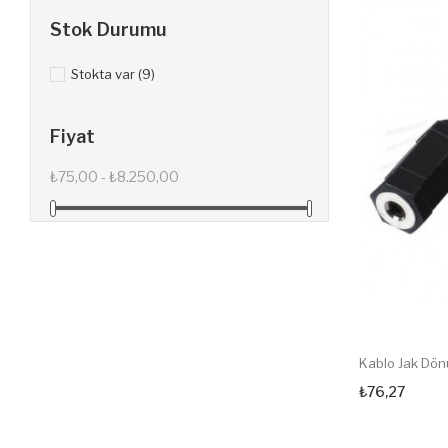
Stok Durumu
Stokta var
(9)
Fiyat
₺75,00 - ₺8.250,00
Kablo Jak Dön
₺76,27