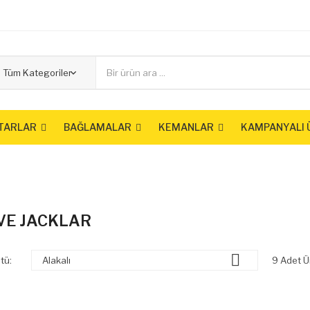
TARLAR
BAĞLAMALAR
KEMANLAR
KAMPANYALI 
VE JACKLAR

tü:
Alakalı
9 Adet Ü