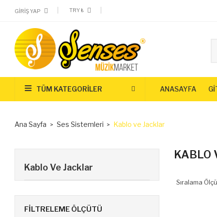
TRY ₺
GIRIŞ YAP
TÜM KATEGORILER
ANASAYFA
Gİ
Ana Sayfa
Ses Sistemleri
Kablo ve Jacklar
KABLO 
Kablo Ve Jacklar
Sıralama Ölçü
FILTRELEME ÖLÇÜTÜ